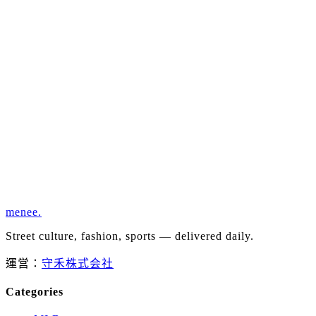
menee
.
Street culture, fashion, sports — delivered daily.
運営：
守禾株式会社
Categories