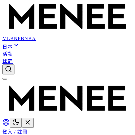
MLB
NPB
NBA
日本
活動
球鞋
登入 / 註冊