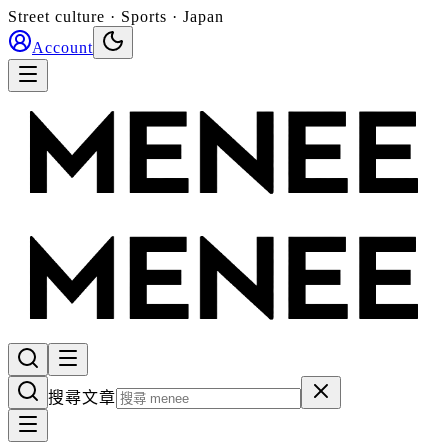
Street culture · Sports · Japan
Account
搜尋文章