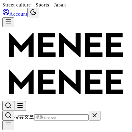
Street culture · Sports · Japan
Account
搜尋文章