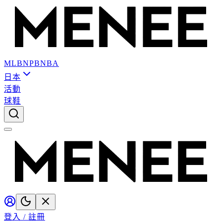
MLB
NPB
NBA
日本
活動
球鞋
登入 / 註冊