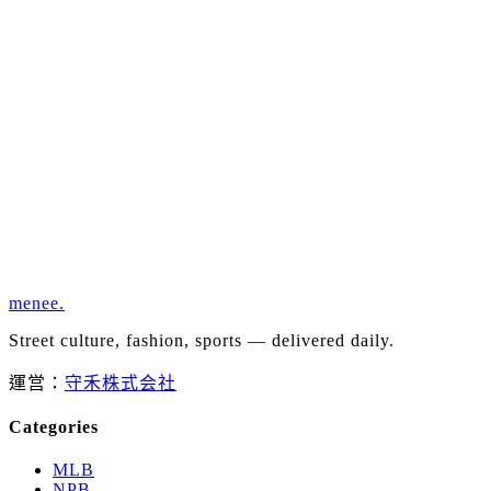
menee
.
Street culture, fashion, sports — delivered daily.
運営：
守禾株式会社
Categories
MLB
NPB